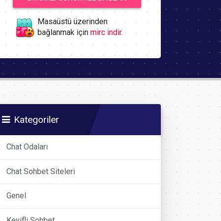
Masaüstü üzerinden
bağlanmak için
mirc indir.
Kategoriler
Chat Odaları
Chat Sohbet Siteleri
Genel
Keyifli Sohbet