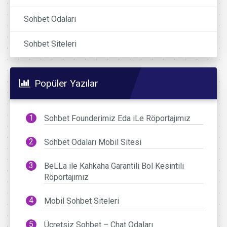
Sohbet Odaları
Sohbet Siteleri
Popüler Yazılar
Sohbet Founderimiz Eda iLe Röportajımız
Sohbet Odaları Mobil Sitesi
BeLLa ile Kahkaha Garantili Bol Kesintili
Röportajımız
Mobil Sohbet Siteleri
Ücretsiz Sohbet – Chat Odaları