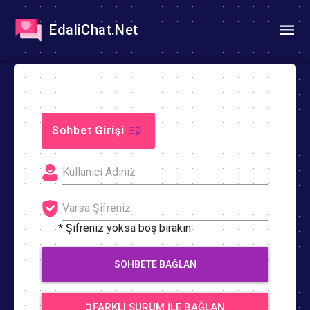
EdaliChat.Net
Sohbet Girişi
* Şifreniz yoksa boş bırakın.
SOHBETE BAĞLAN
FARKLI SÜRÜM İLE BAĞLAN