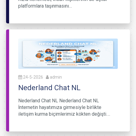
platformlara taşınmasını…
24-5-2026
admin
Nederland Chat NL
Nederland Chat NL Nederland Chat NL
İnternetin hayatımıza girmesiyle birlikte
iletişim kurma biçimlerimiz kökten değişti….