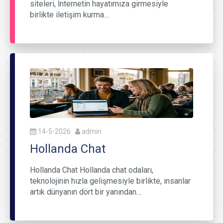
siteleri, İnternetin hayatımıza girmesiyle
birlikte iletişim kurma…
14-5-2026
admin
Hollanda Chat
Hollanda Chat Hollanda chat odaları,
teknolojinin hızla gelişmesiyle birlikte, insanlar
artık dünyanın dört bir yanından…