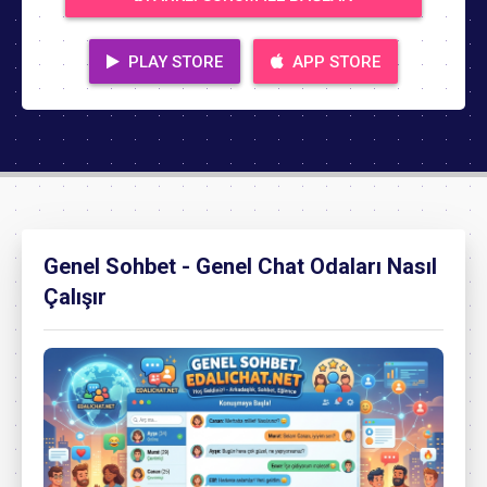
PLAY STORE
APP STORE
Genel Sohbet - Genel Chat Odaları Nasıl
Çalışır