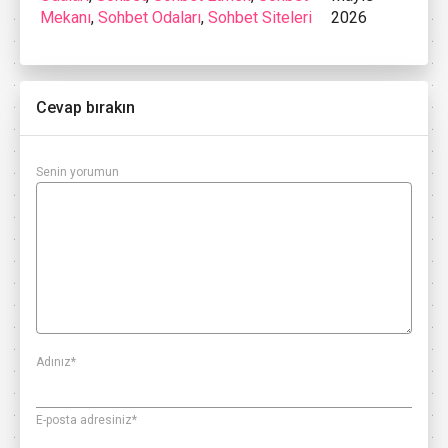
Mekanı
,
Sohbet Odaları
,
Sohbet Siteleri
2026
Cevap bırakın
Senin yorumun
Adınız
*
E-posta adresiniz
*