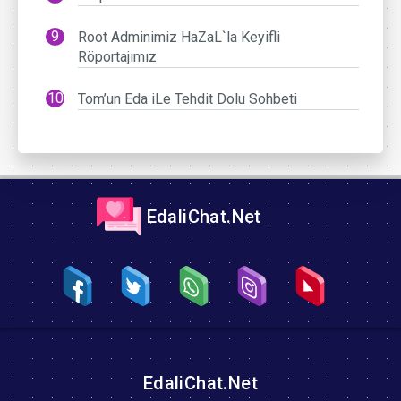
Root Adminimiz HaZaL`la Keyifli
Röportajımız
Tom’un Eda iLe Tehdit Dolu Sohbeti
EdaliChat.Net
EdaliChat.Net