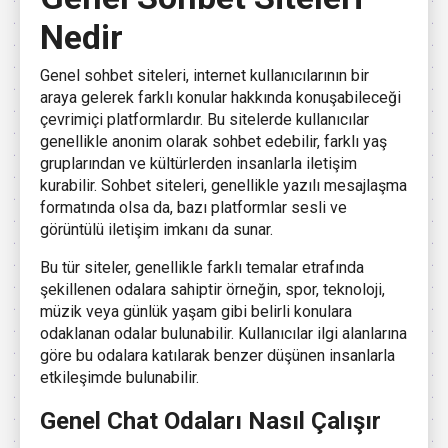
Nedir
Genel sohbet siteleri, internet kullanıcılarının bir
araya gelerek farklı konular hakkında konuşabileceği
çevrimiçi platformlardır. Bu sitelerde kullanıcılar
genellikle anonim olarak sohbet edebilir, farklı yaş
gruplarından ve kültürlerden insanlarla iletişim
kurabilir. Sohbet siteleri, genellikle yazılı mesajlaşma
formatında olsa da, bazı platformlar sesli ve
görüntülü iletişim imkanı da sunar.
Bu tür siteler, genellikle farklı temalar etrafında
şekillenen odalara sahiptir örneğin, spor, teknoloji,
müzik veya günlük yaşam gibi belirli konulara
odaklanan odalar bulunabilir. Kullanıcılar ilgi alanlarına
göre bu odalara katılarak benzer düşünen insanlarla
etkileşimde bulunabilir.
Genel Chat Odaları Nasıl Çalışır