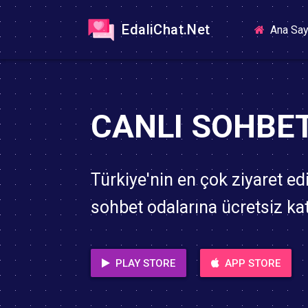
EdaliChat.Net
Ana Say
CANLI SOHBE
Türkiye'nin en çok ziyaret edi
sohbet odalarına ücretsiz katı
PLAY STORE
APP STORE