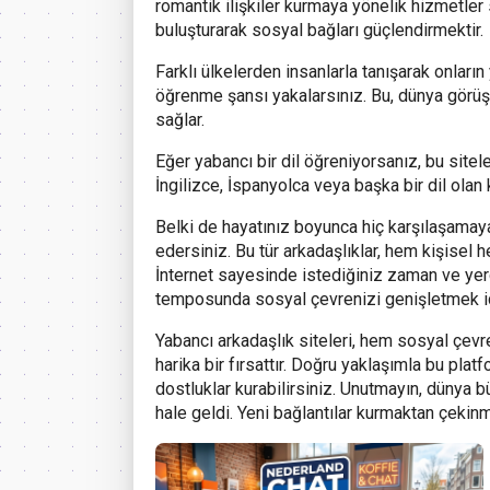
romantik ilişkiler kurmaya yönelik hizmetler
buluşturarak sosyal bağları güçlendirmektir.
Farklı ülkelerden insanlarla tanışarak onların 
öğrenme şansı yakalarsınız. Bu, dünya görüşü
sağlar.
Eğer yabancı bir dil öğreniyorsanız, bu siteler
İngilizce, İspanyolca veya başka bir dil olan k
Belki de hayatınız boyunca hiç karşılaşamaya
edersiniz. Bu tür arkadaşlıklar, hem kişisel 
İnternet sayesinde istediğiniz zaman ve yerd
temposunda sosyal çevrenizi genişletmek içi
Yabancı arkadaşlık siteleri, hem sosyal çevr
harika bir fırsattır. Doğru yaklaşımla bu plat
dostluklar kurabilirsiniz. Unutmayın, dünya
hale geldi. Yeni bağlantılar kurmaktan çekinme