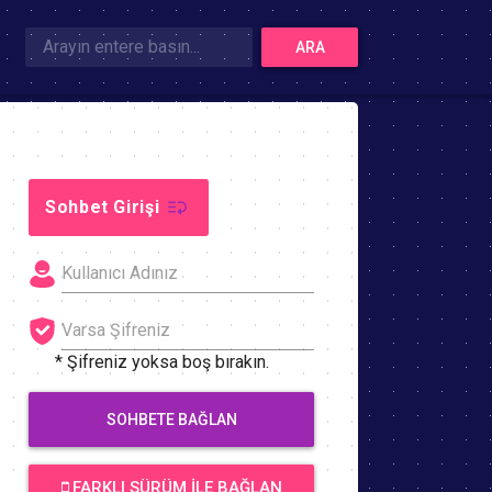
ARA
Sohbet Girişi
* Şifreniz yoksa boş bırakın.
SOHBETE BAĞLAN
FARKLI SÜRÜM İLE BAĞLAN