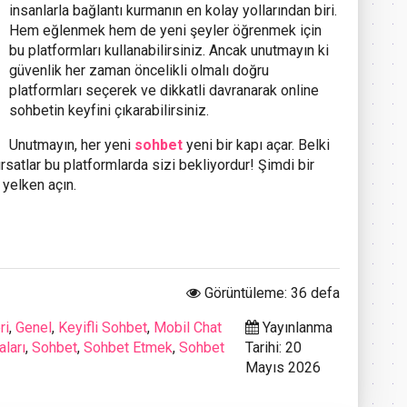
insanlarla bağlantı kurmanın en kolay yollarından biri.
Hem eğlenmek hem de yeni şeyler öğrenmek için
bu platformları kullanabilirsiniz. Ancak unutmayın ki
güvenlik her zaman öncelikli olmalı doğru
platformları seçerek ve dikkatli davranarak online
sohbetin keyfini çıkarabilirsiniz.
Unutmayın, her yeni
sohbet
yeni bir kapı açar. Belki
ırsatlar bu platformlarda sizi bekliyordur! Şimdi bir
 yelken açın.
Görüntüleme: 36 defa
ri
,
Genel
,
Keyifli Sohbet
,
Mobil Chat
Yayınlanma
ları
,
Sohbet
,
Sohbet Etmek
,
Sohbet
Tarihi: 20
Mayıs 2026