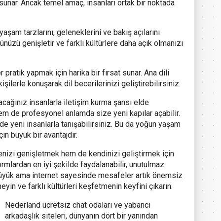
 sunar. Ancak temel amaç, insanları ortak bir noktada
yaşam tarzlarını, geleneklerini ve bakış açılarını
nüzü genişletir ve farklı kültürlere daha açık olmanızı
 pratik yapmak için harika bir fırsat sunar. Ana dili
işilerle konuşarak dil becerilerinizi geliştirebilirsiniz.
cağınız insanlarla iletişim kurma şansı elde
hem de profesyonel anlamda size yeni kapılar açabilir.
e yeni insanlarla tanışabilirsiniz. Bu da yoğun yaşam
n büyük bir avantajdır.
enizi genişletmek hem de kendinizi geliştirmek için
formlardan en iyi şekilde faydalanabilir, unutulmaz
 büyük ama internet sayesinde mesafeler artık önemsiz
yin ve farklı kültürleri keşfetmenin keyfini çıkarın.
Nederland ücretsiz chat odaları ve yabancı
arkadaşlık siteleri, dünyanın dört bir yanından