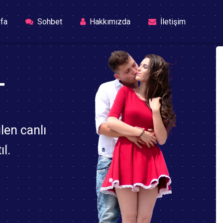
(current)
fa
Sohbet
Hakkımızda
İletişim
T
len canlı
l.