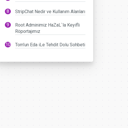
StripChat Nedir ve Kullanım Alanları
Root Adminimiz HaZaL`la Keyifli
Röportajımız
Tom’un Eda iLe Tehdit Dolu Sohbeti