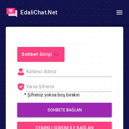
EdaliChat.Net
Sohbet Girişi
* Şifreniz yoksa boş bırakın.
SOHBETE BAĞLAN
FARKLI SÜRÜM İLE BAĞLAN