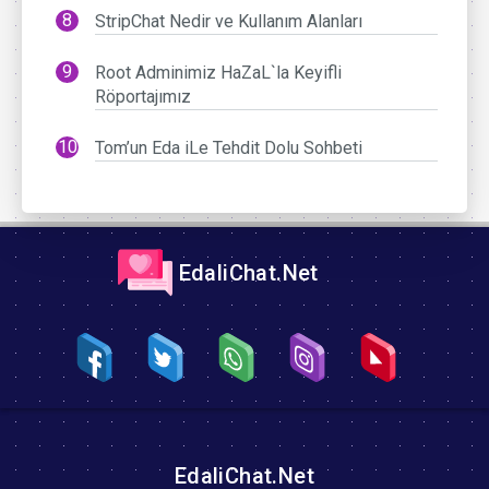
StripChat Nedir ve Kullanım Alanları
Root Adminimiz HaZaL`la Keyifli
Röportajımız
Tom’un Eda iLe Tehdit Dolu Sohbeti
EdaliChat.Net
EdaliChat.Net