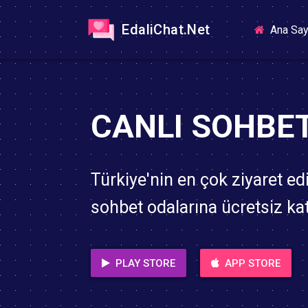
EdaliChat.Net
Ana Say
CANLI SOHBE
Türkiye'nin en çok ziyaret edi
sohbet odalarına ücretsiz katı
PLAY STORE
APP STORE