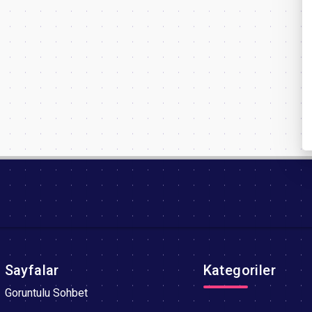
Sayfalar
Kategoriler
Goruntulu Sohbet