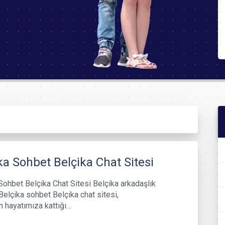
ka Sohbet Belçika Chat Sitesi
Sohbet Belçika Chat Sitesi Belçika arkadaşlık
 Belçika sohbet Belçika chat sitesi,
in hayatımıza kattığı…