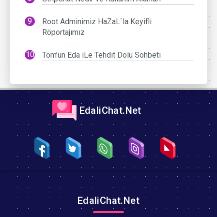
Root Adminimiz HaZaL`la Keyifli
Röportajımız
Tom’un Eda iLe Tehdit Dolu Sohbeti
EdaliChat.Net
EdaliChat.Net