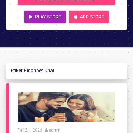
PLAY STORE
APP STORE
Etiket:
Bisohbet Chat
12-1-2026
admin