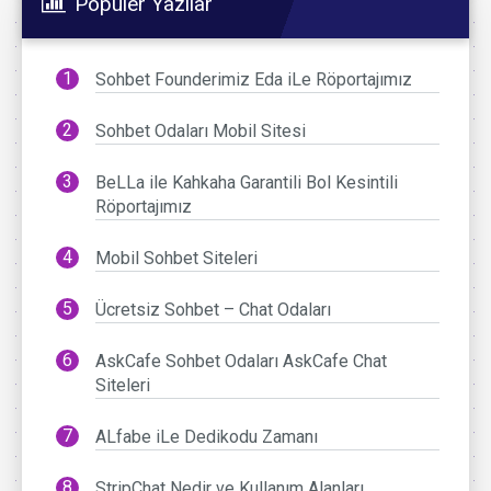
Popüler Yazılar
Sohbet Founderimiz Eda iLe Röportajımız
Sohbet Odaları Mobil Sitesi
BeLLa ile Kahkaha Garantili Bol Kesintili
Röportajımız
Mobil Sohbet Siteleri
Ücretsiz Sohbet – Chat Odaları
AskCafe Sohbet Odaları AskCafe Chat
Siteleri
ALfabe iLe Dedikodu Zamanı
StripChat Nedir ve Kullanım Alanları