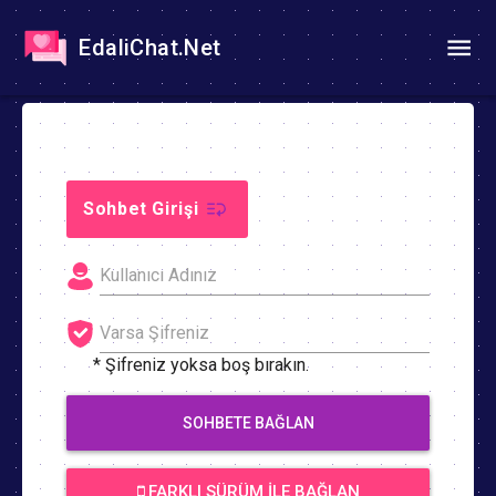
EdaliChat.Net
Sohbet Girişi
* Şifreniz yoksa boş bırakın.
SOHBETE BAĞLAN
FARKLI SÜRÜM İLE BAĞLAN