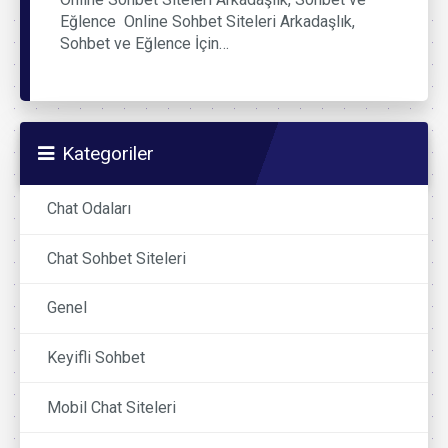
Eğlence Online Sohbet Siteleri Arkadaşlık,
Sohbet ve Eğlence İçin…
Kategoriler
Chat Odaları
Chat Sohbet Siteleri
Genel
Keyifli Sohbet
Mobil Chat Siteleri