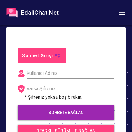
EdaliChat.Net
Sohbet Girişi
* Şifreniz yoksa boş bırakın.
SOHBETE BAĞLAN
FARKLI SÜRÜM İLE BAĞLAN