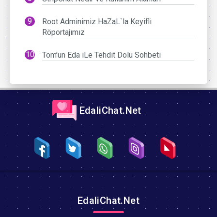
Root Adminimiz HaZaL`la Keyifli
Röportajımız
Tom’un Eda iLe Tehdit Dolu Sohbeti
EdaliChat.Net
EdaliChat.Net