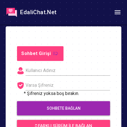
EdaliChat.Net
Sohbet Girişi
* Şifreniz yoksa boş bırakın.
SOHBETE BAĞLAN
FARKLI SÜRÜM İLE BAĞLAN