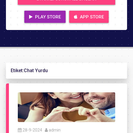
PLAY STORE
APP STORE
Etiket:
Chat Yurdu
28-9-2024
admin