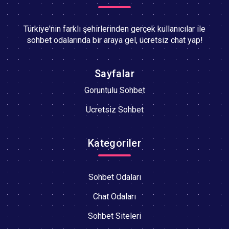
Türkiye'nin farklı şehirlerinden gerçek kullanıcılar ile
sohbet odalarında bir araya gel, ücretsiz chat yap!
Sayfalar
Goruntulu Sohbet
Ucretsiz Sohbet
Kategoriler
Sohbet Odaları
Chat Odaları
Sohbet Siteleri