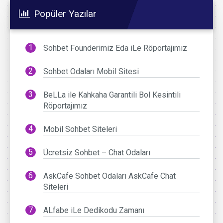
Popüler Yazılar
Sohbet Founderimiz Eda iLe Röportajımız
Sohbet Odaları Mobil Sitesi
BeLLa ile Kahkaha Garantili Bol Kesintili
Röportajımız
Mobil Sohbet Siteleri
Ücretsiz Sohbet – Chat Odaları
AskCafe Sohbet Odaları AskCafe Chat
Siteleri
ALfabe iLe Dedikodu Zamanı