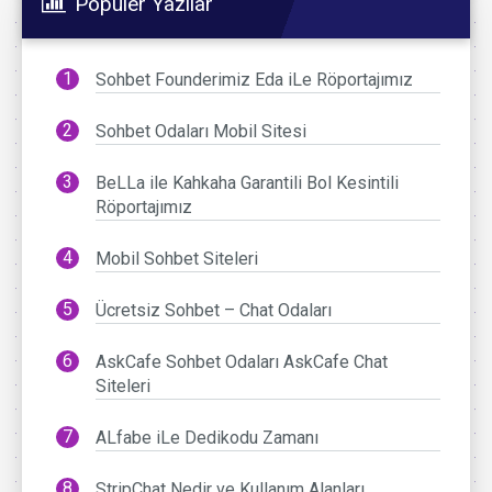
Popüler Yazılar
Sohbet Founderimiz Eda iLe Röportajımız
Sohbet Odaları Mobil Sitesi
BeLLa ile Kahkaha Garantili Bol Kesintili
Röportajımız
Mobil Sohbet Siteleri
Ücretsiz Sohbet – Chat Odaları
AskCafe Sohbet Odaları AskCafe Chat
Siteleri
ALfabe iLe Dedikodu Zamanı
StripChat Nedir ve Kullanım Alanları