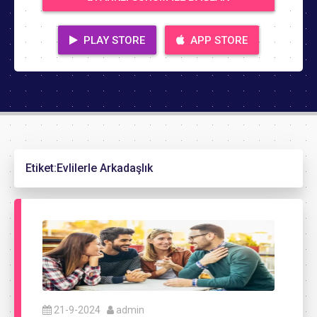
PLAY STORE
APP STORE
Etiket:
Evlilerle Arkadaşlık
21-9-2024
admin