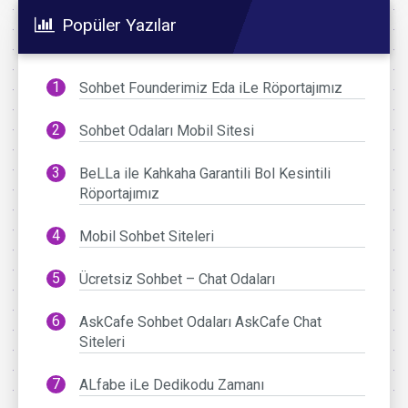
Popüler Yazılar
Sohbet Founderimiz Eda iLe Röportajımız
Sohbet Odaları Mobil Sitesi
BeLLa ile Kahkaha Garantili Bol Kesintili
Röportajımız
Mobil Sohbet Siteleri
Ücretsiz Sohbet – Chat Odaları
AskCafe Sohbet Odaları AskCafe Chat
Siteleri
ALfabe iLe Dedikodu Zamanı