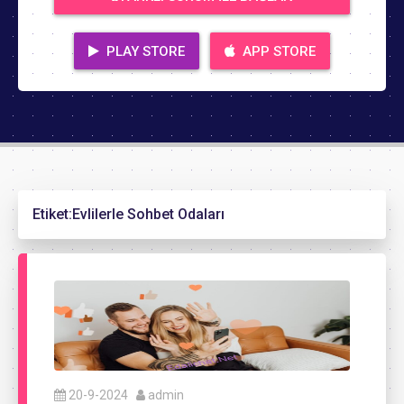
PLAY STORE
APP STORE
Etiket:
Evlilerle Sohbet Odaları
20-9-2024
admin