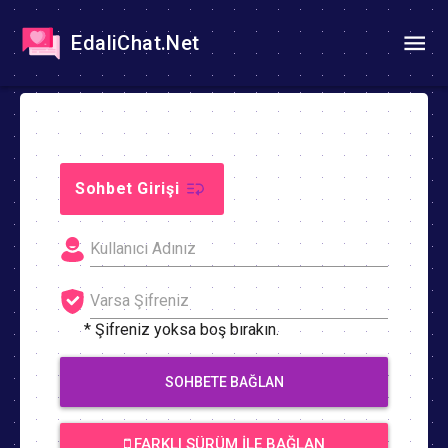
EdaliChat.Net
Sohbet Girişi
* Şifreniz yoksa boş bırakın.
SOHBETE BAĞLAN
FARKLI SÜRÜM İLE BAĞLAN