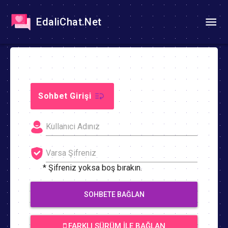
EdaliChat.Net
Sohbet Girişi
* Şifreniz yoksa boş bırakın.
SOHBETE BAĞLAN
FARKLI SÜRÜM İLE BAĞLAN