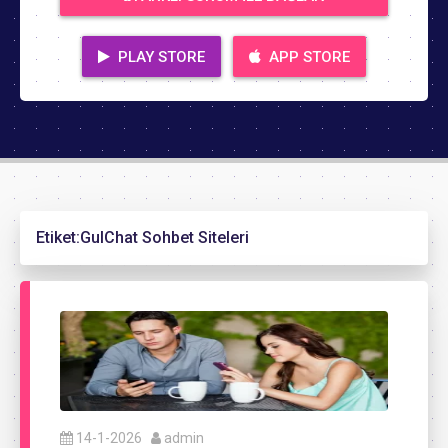
PLAY STORE
APP STORE
Etiket:
GulChat Sohbet Siteleri
14-1-2026
admin