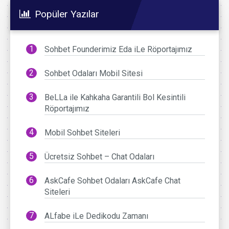
Popüler Yazılar
Sohbet Founderimiz Eda iLe Röportajımız
Sohbet Odaları Mobil Sitesi
BeLLa ile Kahkaha Garantili Bol Kesintili
Röportajımız
Mobil Sohbet Siteleri
Ücretsiz Sohbet – Chat Odaları
AskCafe Sohbet Odaları AskCafe Chat
Siteleri
ALfabe iLe Dedikodu Zamanı