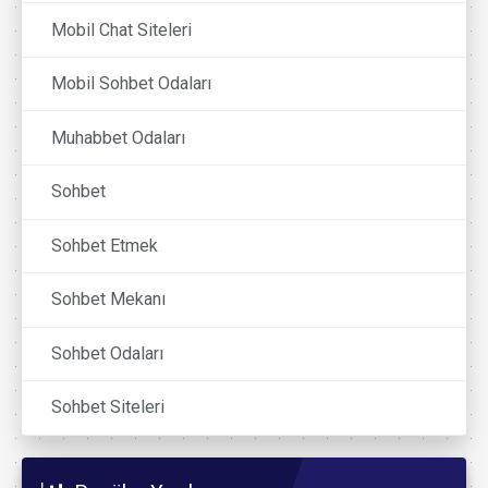
Mobil Chat Siteleri
Mobil Sohbet Odaları
Muhabbet Odaları
Sohbet
Sohbet Etmek
Sohbet Mekanı
Sohbet Odaları
Sohbet Siteleri