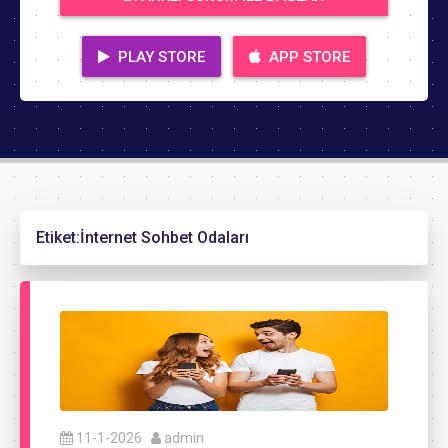
PLAY STORE
APP STORE
Etiket:
İnternet Sohbet Odaları
11-1-2026
admin