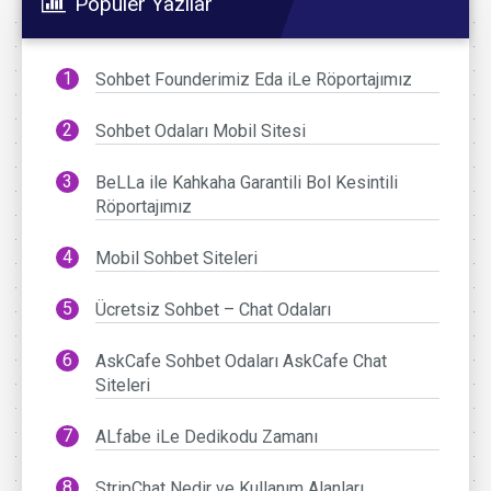
Popüler Yazılar
Sohbet Founderimiz Eda iLe Röportajımız
Sohbet Odaları Mobil Sitesi
BeLLa ile Kahkaha Garantili Bol Kesintili
Röportajımız
Mobil Sohbet Siteleri
Ücretsiz Sohbet – Chat Odaları
AskCafe Sohbet Odaları AskCafe Chat
Siteleri
ALfabe iLe Dedikodu Zamanı
StripChat Nedir ve Kullanım Alanları