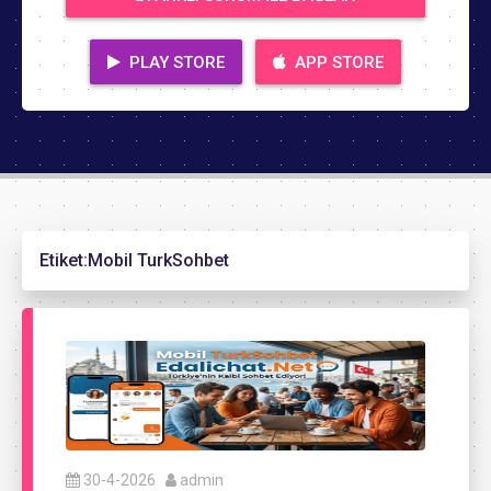
PLAY STORE
APP STORE
Etiket:
Mobil TurkSohbet
30-4-2026
admin