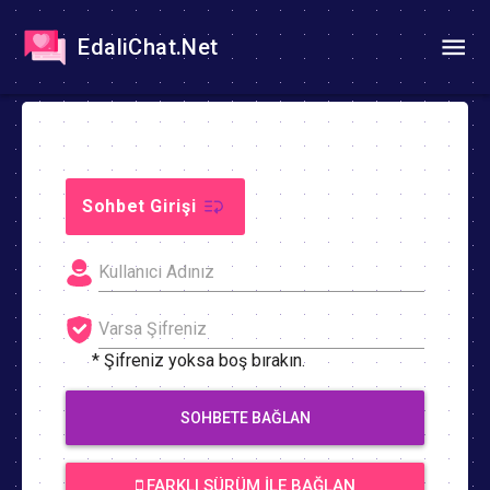
EdaliChat.Net
Sohbet Girişi
* Şifreniz yoksa boş bırakın.
SOHBETE BAĞLAN
FARKLI SÜRÜM İLE BAĞLAN