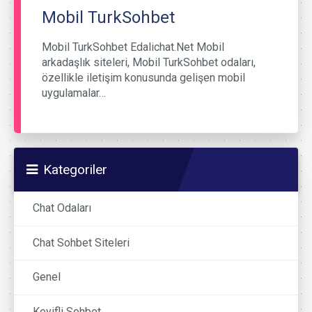
Mobil TurkSohbet
Mobil TurkSohbet Edalichat.Net Mobil
arkadaşlık siteleri, Mobil TurkSohbet odaları,
özellikle iletişim konusunda gelişen mobil
uygulamalar…
Kategoriler
Chat Odaları
Chat Sohbet Siteleri
Genel
Keyifli Sohbet