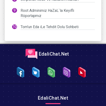
Root Adminimiz HaZaL`la Keyifli
Röportajımız
Tom’un Eda iLe Tehdit Dolu Sohbeti
EdaliChat.Net
EdaliChat.Net