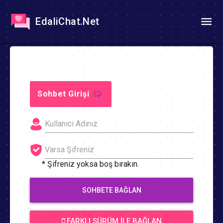
EdaliChat.Net
Sohbet Girişi
* Şifreniz yoksa boş bırakın.
SOHBETE BAĞLAN
FARKLI SÜRÜM İLE BAĞLAN