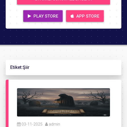
PLAY STORE
APP STORE
Etiket:
Şiir
03-11-2025
admin