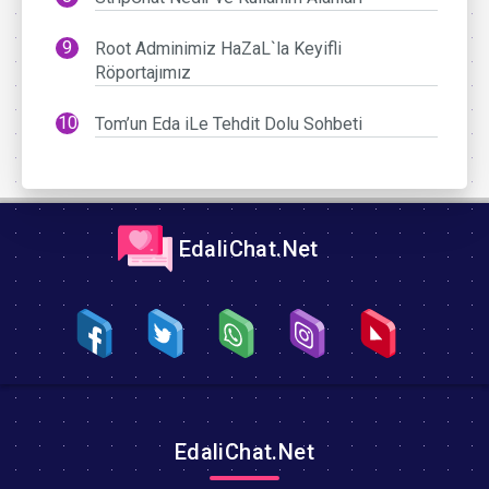
Root Adminimiz HaZaL`la Keyifli
Röportajımız
Tom’un Eda iLe Tehdit Dolu Sohbeti
EdaliChat.Net
EdaliChat.Net