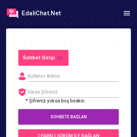
EdaliChat.Net
Sohbet Girişi
* Şifreniz yoksa boş bırakın.
SOHBETE BAĞLAN
FARKLI SÜRÜM İLE BAĞLAN