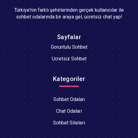
Türkiye'nin farklı şehirlerinden gerçek kullanıcılar ile
sohbet odalarında bir araya gel, ücretsiz chat yap!
Sayfalar
Goruntulu Sohbet
Ucretsiz Sohbet
Kategoriler
Sohbet Odaları
Chat Odaları
Sohbet Siteleri