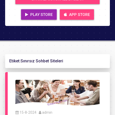
PLAY STORE
APP STORE
Etiket:
Sınırsız Sohbet Siteleri
15-8-2024
admin