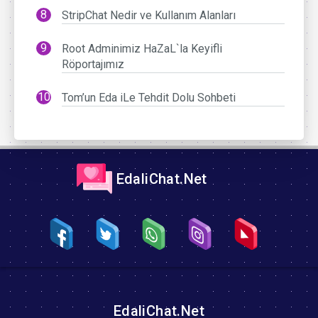
StripChat Nedir ve Kullanım Alanları
Root Adminimiz HaZaL`la Keyifli
Röportajımız
Tom’un Eda iLe Tehdit Dolu Sohbeti
EdaliChat.Net
EdaliChat.Net