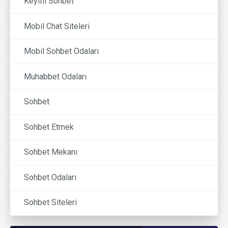
Keyifli Sohbet
Mobil Chat Siteleri
Mobil Sohbet Odaları
Muhabbet Odaları
Sohbet
Sohbet Etmek
Sohbet Mekanı
Sohbet Odaları
Sohbet Siteleri