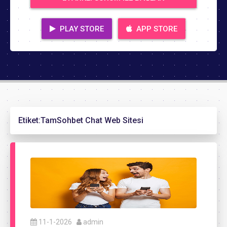
PLAY STORE
APP STORE
Etiket:
TamSohbet Chat Web Sitesi
11-1-2026
admin