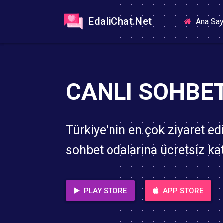
EdaliChat.Net
Ana Say
CANLI SOHBE
Türkiye'nin en çok ziyaret edi
sohbet odalarına ücretsiz katı
PLAY STORE
APP STORE