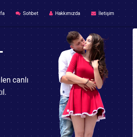
(current)
fa
Sohbet
Hakkımızda
İletişim
T
len canlı
l.