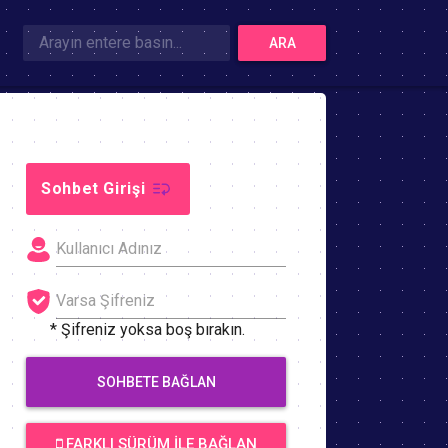
ARA
Sohbet Girişi
* Şifreniz yoksa boş bırakın.
SOHBETE BAĞLAN
FARKLI SÜRÜM İLE BAĞLAN