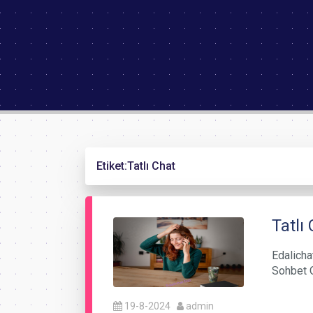
Etiket:
Tatlı Chat
Tatlı
Edalichat
Sohbet O
19-8-2024
admin