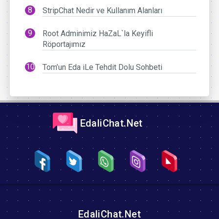
StripChat Nedir ve Kullanım Alanları
Root Adminimiz HaZaL`la Keyifli
Röportajımız
Tom’un Eda iLe Tehdit Dolu Sohbeti
EdaliChat.Net
EdaliChat.Net