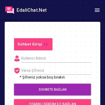
EdaliChat.Net
Sohbet Girişi
* Şifreniz yoksa boş bırakın.
SOHBETE BAĞLAN
FARKLI SÜRÜM İLE BAĞLAN