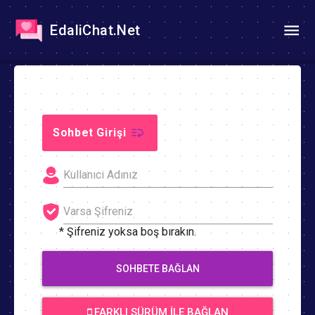
EdaliChat.Net
Sohbet Girişi
* Şifreniz yoksa boş bırakın.
SOHBETE BAĞLAN
FARKLI SÜRÜM İLE BAĞLAN