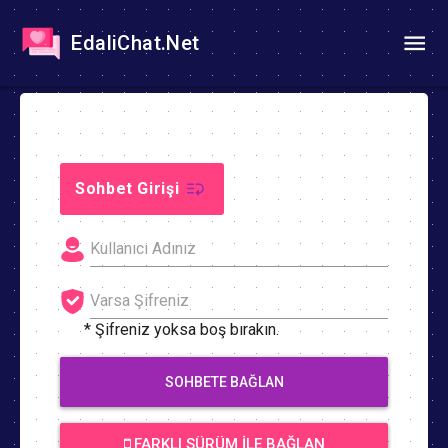
EdaliChat.Net
Sohbet Girişi
* Şifreniz yoksa boş bırakın.
SOHBETE BAĞLAN
FARKLI SÜRÜM İLE BAĞLAN