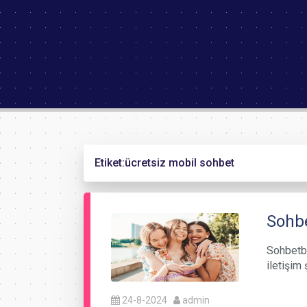
Etiket:
ücretsiz mobil sohbet
Sohbe
Sohbetba
iletişim 
24-8-2024
admin