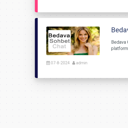
Bedav
Bedava C
platform
07-8-2024
admin