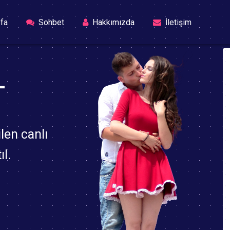
(current)
fa
Sohbet
Hakkımızda
İletişim
T
len canlı
l.