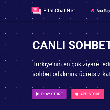
EdaliChat.Net
Ana Say
CANLI SOHBE
Türkiye'nin en çok ziyaret edi
sohbet odalarına ücretsiz katı
PLAY STORE
APP STORE