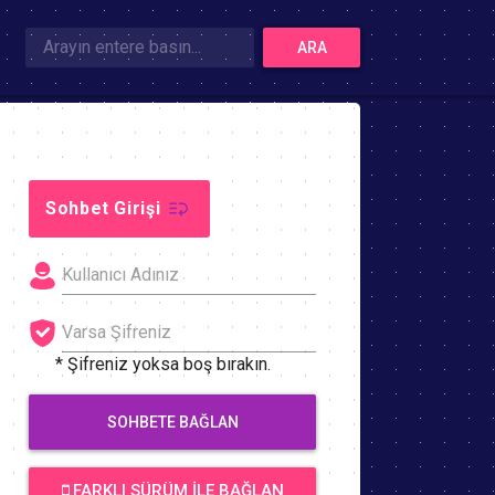
ARA
Sohbet Girişi
* Şifreniz yoksa boş bırakın.
SOHBETE BAĞLAN
FARKLI SÜRÜM İLE BAĞLAN